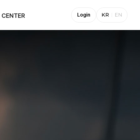
 CENTER
Login
KR
EN