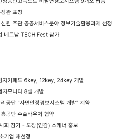
안성용인고속도로 비탈면경보시스템 9개소 납품
장관 표창
신원 주관 공공서비스분야 정보기술활용과제 선정
베트남 TECH Fest 참가
키패드 6key, 12key, 24key 개발
점자모니터 8셀 개발
리공단 "사면안정경보시스템 개발" 계약
흥공단 수출바우처 협약
시회 참가 - 도장(인감) 스캐너 홍보
중소기업 재선정