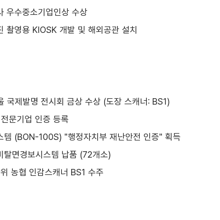
사 우수중소기업인상 수상
 촬영용 KIOSK 개발 및 해외공관 설치
 서울 국제발명 전시회 금상 수상 (도장 스캐너: BS1)
 전문기업 인증 등록
템 (BON-100S) "행정자치부 재난안전 인증" 획득
탈면경보시스템 납품 (72개소)
위 농협 인감스캐너 BS1 수주