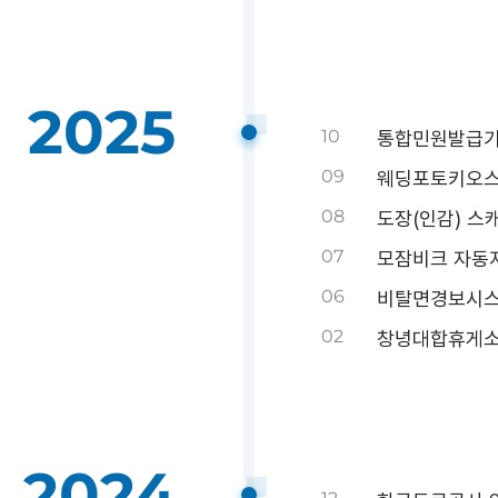
2025
10
통합민원발급기 신
09
웨딩포토키오스
08
도장(인감) 스캐
07
모잠비크 자동지
06
비탈면경보시스
02
창녕대합휴게소
2024